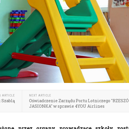
S ARTICLE
NEXT ARTICLE
 Szablą
Oświadczenie Zarządu Portu Lotniczego "RZESZ
JASIONKA" w sprawie 4YOU Airlines
ożone przez organy prowadzące szkoły zost