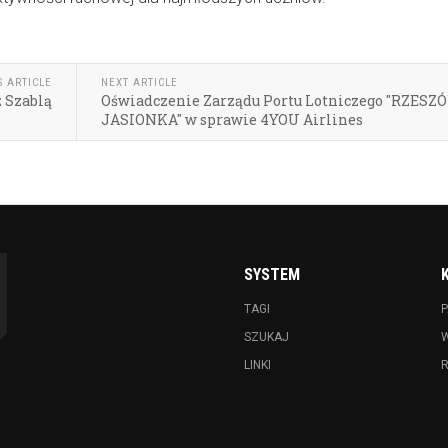
S ARTICLE
NEXT ARTICLE
 Szablą
Oświadczenie Zarządu Portu Lotniczego "RZESZ
JASIONKA" w sprawie 4YOU Airlines
SYSTEM
TAGI
P
SZUKAJ
LINKI