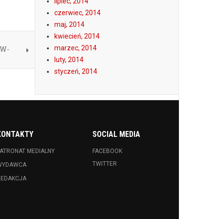
lipiec, 2014
czerwiec, 2014
maj, 2014
kwiecień, 2014
marzec, 2014
ÓW-
luty, 2014
styczeń, 2014
KONTAKTY
SOCIAL MEDIA
ATRONAT MEDIALNY
FACEBOOK
TWITTER
WYDAWCA
REDAKCJA