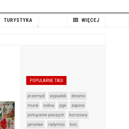
TURYSTYKA
WIĘCEJ
POPULARNE TAGI
przemyśl
wypadek
drewno
mural
solina
pge
zapora
potrącenie pieszych
korczowa
jarosław
radymno
koń,