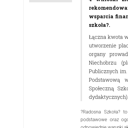
rekomendowan
wsparcia fin
szkoła?.
Łączna kwota ws
utworzenie pl
organy prowa
Niechobrzu (
Publicznych im.
Podstawową w
Społeczną Sz
dydaktycznych)
?Radosna Szkoła? to
podstawowe oraz ogó
odpowiednie warunki a