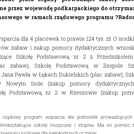
e przez wojewodę podkarpackiego do otrzyma
ansowego w ramach rządowego programu ?Rado
parcia dla 4 placówek to prawie 124 tys. zł. O środk
aców zabaw i zakup pomocy dydaktycznych wniosk
dzące Szkołę Podstawową nr 2 z Przedszkole
plac zabaw), Szkołę Podstawową w Zespole Sz
 Jana Pawła w Łękach Dukielskich (plac zabaw), Szk
 Nowym Siole (zakup pomocy dydaktycznych
kołę Podstawową nr 2 w Rzeszowie (zakup pom
.
 rządowy program wsparcia dla jednostek prowadzących 
lnokształcące szkoły muzyczne I stopnia. Ma on pomóc 
ktywności ruchowej dla najmłodszych uczniów.