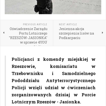
PREVIOUS ARTICLE
NEXT ARTICLE
Oświadczenie Zarządu
Jesienna akcja
Portu Lotniczego
szczepienia lisów na
"RZESZÓW-JASIONKA"
Podkarpaciu
w sprawie 4YOU
Airlines
Policjanci z komendy miejskiej w
Rzeszowie, komisariatu w
Trzebownisku i Samodzielnego
Pododdziału Antyterrorystycznego
Policji wzięli udział w ćwiczeniach
zorganizowanych dzisiaj w Porcie
Lotniczym Rzeszów - Jasionka.