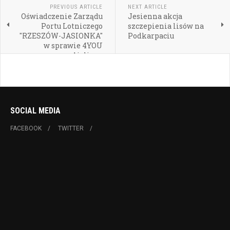
PREVIOUS ARTICLE
NEXT ARTICLE
Oświadczenie Zarządu
Jesienna akcja
Portu Lotniczego
szczepienia lisów na
"RZESZÓW-JASIONKA"
Podkarpaciu
w sprawie 4YOU
Airlines
SOCIAL MEDIA
FACEBOOK
TWITTER