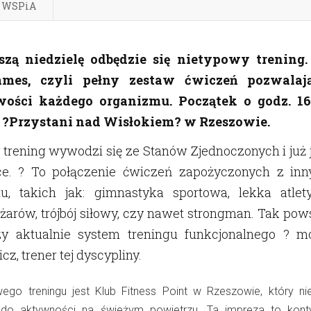
w WSPiA
szą niedzielę odbędzie się nietypowy trening.
ames, czyli pełny zestaw ćwiczeń pozwalaj
wości każdego organizmu. Początek o godz. 1
. ?Przystani nad Wisłokiem? w Rzeszowie.
 trening wywodzi się ze Stanów Zjednoczonych i już 
e. ? To połączenie ćwiczeń zapożyczonych z inn
tu, takich jak: gimnastyka sportowa, lekka atlety
żarów, trójbój siłowy, czy nawet strongman. Tak pow
szy aktualnie system treningu funkcjonalnego ? m
icz
, trener tej dyscypliny.
ego treningu jest Klub Fitness Point w Rzeszowie, który n
do aktywności na świeżym powietrzu. Ta impreza to kont