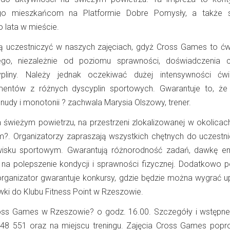
go mieszkańcom na Platformie Dobre Pomysły, a także s
 lata w mieście.
 uczestniczyć w naszych zajęciach, gdyż Cross Games to ćw
ego, niezależnie od poziomu sprawności, doświadczenia 
ypliny. Należy jednak oczekiwać dużej intensywności ćw
mentów z różnych dyscyplin sportowych. Gwarantuje to, że 
 nudy i monotonii ? zachwala
Marysia Olszowy
, trener.
a świeżym powietrzu, na przestrzeni zlokalizowanej w okolicach
em?. Organizatorzy zapraszają wszystkich chętnych do uczestn
isku sportowym. Gwarantują różnorodność zadań, dawkę em
na polepszenie kondycji i sprawności fizycznej. Dodatkowo 
rganizator gwarantuje konkursy, gdzie będzie można wygrać u
ki do Klubu Fitness Point w Rzeszowie.
oss Games w Rzeszowie? o godz. 16.00. Szczegóły i wstępne
 148 551 oraz na miejscu treningu. Zajęcia Cross Games pop