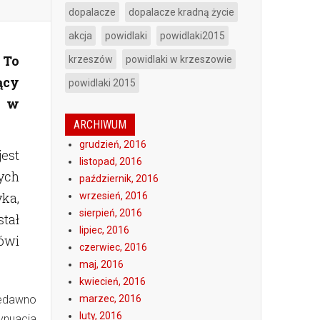
dopalacze
dopalacze kradną życie
akcja
powidlaki
powidlaki2015
 To
krzeszów
powidlaki w krzeszowie
ący
powidlaki 2015
6 w
ARCHIWUM
grudzień, 2016
jest
listopad, 2016
ych
październik, 2016
ka,
wrzesień, 2016
sierpień, 2016
stał
lipiec, 2016
ówi
czerwiec, 2016
maj, 2016
kwiecień, 2016
iedawno
marzec, 2016
luty, 2016
ynuacja