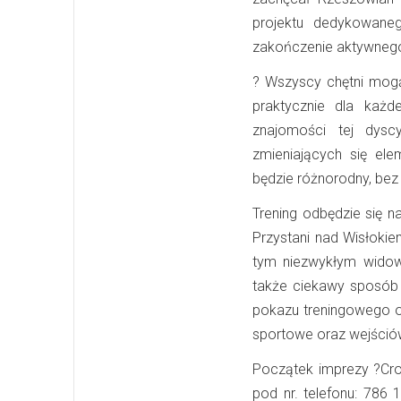
projektu dedykowane
zakończenie aktywnego
?
Wszyscy chętni mogą
praktycznie dla każd
znajomości tej dysc
zmieniających się ele
będzie różnorodny, bez
Trening odbędzie się n
Przystani nad Wisłoki
tym niezwykłym widow
także ciekawy sposób 
pokazu treningowego o
sportowe oraz wejściów
Początek imprezy ?Cr
pod nr. telefonu: 786