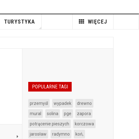
TURYSTYKA
WIĘCEJ
POPULARNE TAGI
przemyśl
wypadek
drewno
mural
solina
pge
zapora
potrącenie pieszych
korczowa
jarosław
radymno
koń,