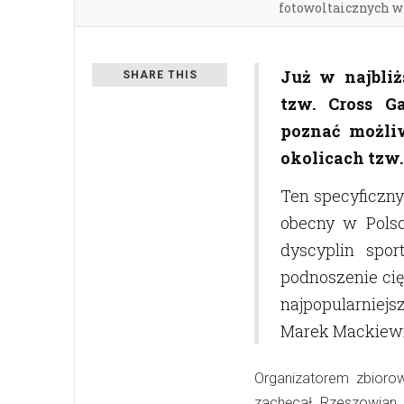
fotowoltaicznych 
Już w najbliż
SHARE THIS
tzw. Cross G
poznać możli
okolicach tzw
Ten specyficzny
obecny w Polsc
dyscyplin spor
podnoszenie cię
najpopularniej
Marek Mackiew
Organizatorem zbiorow
zachęcał Rzeszowian 