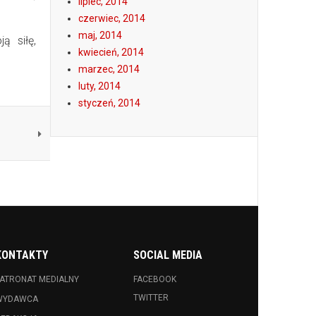
lipiec, 2014
czerwiec, 2014
maj, 2014
ą siłę,
kwiecień, 2014
marzec, 2014
luty, 2014
styczeń, 2014
KONTAKTY
SOCIAL MEDIA
ATRONAT MEDIALNY
FACEBOOK
TWITTER
WYDAWCA