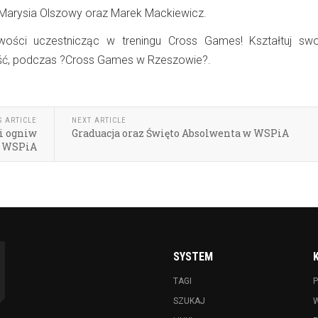
Marysia Olszowy
oraz
Marek Mackiewicz
.
ości uczestnicząc w treningu Cross Games! Kształtuj swoj
ść, podczas ?Cross Games w Rzeszowie?.
S ARTICLE
NEXT ARTICLE
ji ogniw
Graduacja oraz Święto Absolwenta w WSPiA
w WSPiA
SYSTEM
TAGI
P
SZUKAJ