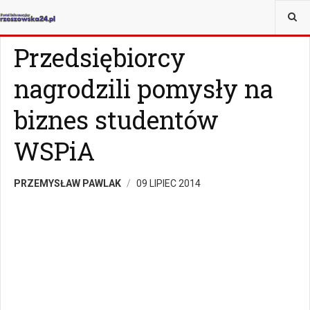
JESTEŚ TUTAJ:
WIADOMOŚCI
RZESZÓW
Przedsiębiorcy
nagrodzili pomysły na
biznes studentów
WSPiA
PRZEMYSŁAW PAWLAK
09 LIPIEC 2014