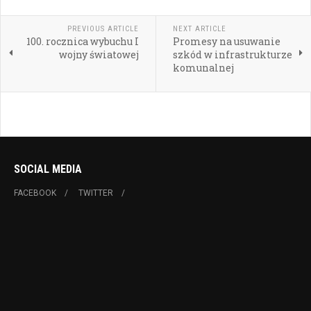
PREVIOUS ARTICLE
NEXT ARTICLE
100. rocznica wybuchu I
Promesy na usuwanie
wojny światowej
szkód w infrastrukturze
komunalnej
SOCIAL MEDIA
FACEBOOK
TWITTER