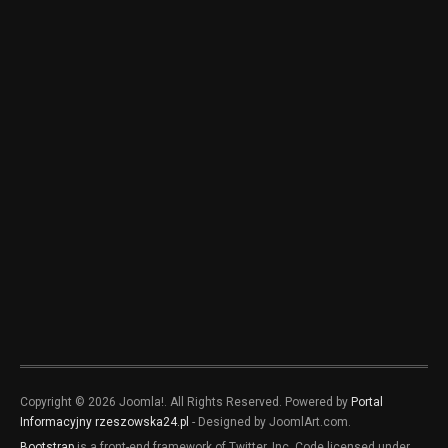
Copyright © 2026 Joomla!. All Rights Reserved. Powered by
Portal
Informacyjny rzeszowska24.pl
- Designed by JoomlArt.com.
Bootstrap
is a front-end framework of Twitter, Inc. Code licensed under