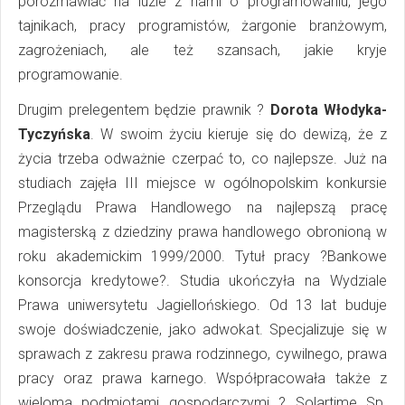
porozmawiać na luzie z nami o programowaniu, jego
tajnikach, pracy programistów, żargonie branżowym,
zagrożeniach, ale też szansach, jakie kryje
programowanie.
Drugim prelegentem będzie prawnik ?
Dorota Włodyka-
Tyczyńska
. W swoim życiu kieruje się do dewizą, że z
życia trzeba odważnie czerpać to, co najlepsze. Już na
studiach zajęła III miejsce w ogólnopolskim konkursie
Przeglądu Prawa Handlowego na najlepszą pracę
magisterską z dziedziny prawa handlowego obronioną w
roku akademickim 1999/2000. Tytuł pracy ?Bankowe
konsorcja kredytowe?. Studia ukończyła na Wydziale
Prawa uniwersytetu Jagiellońskiego. Od 13 lat buduje
swoje doświadczenie, jako adwokat. Specjalizuje się w
sprawach z zakresu prawa rodzinnego, cywilnego, prawa
pracy oraz prawa karnego. Współpracowała także z
wieloma podmiotami gospodarczymi ? Solartime Sp.