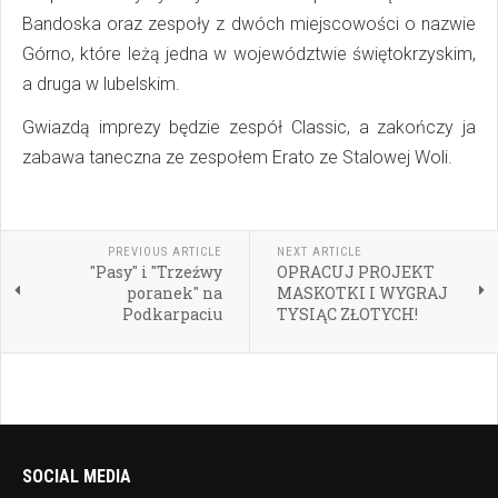
Bandoska oraz zespoły z dwóch miejscowości o nazwie
Górno, które leżą jedna w województwie świętokrzyskim,
a druga w lubelskim.
Gwiazdą imprezy będzie zespół Classic, a zakończy ja
zabawa taneczna ze zespołem Erato ze Stalowej Woli.
PREVIOUS ARTICLE
NEXT ARTICLE
"Pasy" i "Trzeźwy
OPRACUJ PROJEKT
poranek" na
MASKOTKI I WYGRAJ
Podkarpaciu
TYSIĄC ZŁOTYCH!
SOCIAL MEDIA