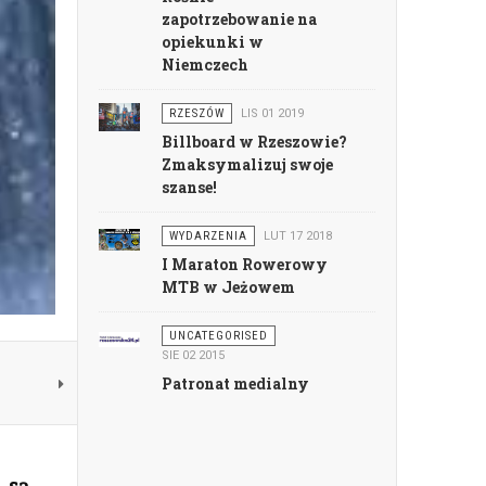
zapotrzebowanie na
opiekunki w
Niemczech
RZESZÓW
LIS 01 2019
Billboard w Rzeszowie?
Zmaksymalizuj swoje
szanse!
WYDARZENIA
LUT 17 2018
I Maraton Rowerowy
MTB w Jeżowem
UNCATEGORISED
SIE 02 2015
Patronat medialny
 są