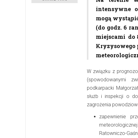
intensywne o
mogą wystąpić 
(do godz. 6 r
miejscami do 
Kryzysowego p
meteorologiczn
W związku z prognoz
(spowodowanymi zw
podkarpacki Małgorza
służb i inspekcji o d
zagrożenia powodziowe
zapewnienie prz
meteorologicznej
Ratowniczo-Gaśn