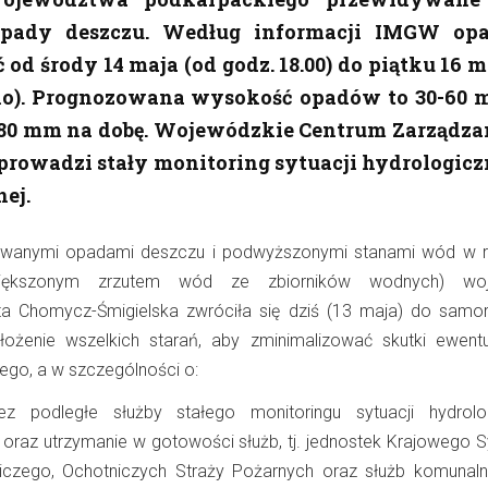
pady deszczu. Według informacji IMGW op
od środy 14 maja (od godz. 18.00) do piątku 16 m
ano). Prognozowana wysokość opadów to 30-60 
80 mm na dobę. Wojewódzkie Centrum Zarządza
rowadzi stały monitoring sytuacji hydrologicz
ej.
owanymi opadami deszczu i podwyższonymi stanami wód w 
iększonym zrzutem wód ze zbiorników wodnych) wo
ta Chomycz-Śmigielska zwróciła się dziś (13 maja) do samo
ołożenie wszelkich starań, aby zminimalizować skutki ewent
go, a w szczególności o:
ez podległe służby stałego monitoringu sytuacji hydrolo
 oraz utrzymanie w gotowości służb, tj. jednostek Krajowego 
iczego, Ochotniczych Straży Pożarnych oraz służb komunal