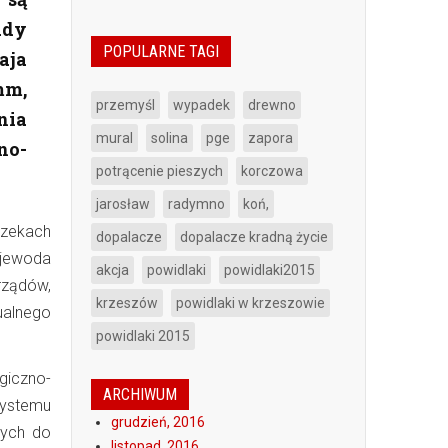
ady
POPULARNE TAGI
aja
mm,
przemyśl
wypadek
drewno
nia
mural
solina
pge
zapora
no-
potrącenie pieszych
korczowa
jarosław
radymno
koń,
rzekach
dopalacze
dopalacze kradną życie
jewoda
akcja
powidlaki
powidlaki2015
rządów,
krzeszów
powidlaki w krzeszowie
ualnego
powidlaki 2015
giczno-
ARCHIWUM
Systemu
grudzień, 2016
nych do
listopad, 2016