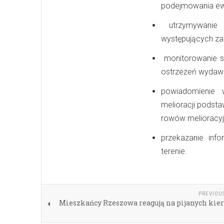
podejmowania ewe
utrzymywanie 
występujących zag
monitorowanie sy
ostrzeżeń wydaw
powiadomienie
melioracji podsta
rowów melioracyj
przekazanie in
terenie.
PREVIOU
Mieszkańcy Rzeszowa reagują na pijanych kier