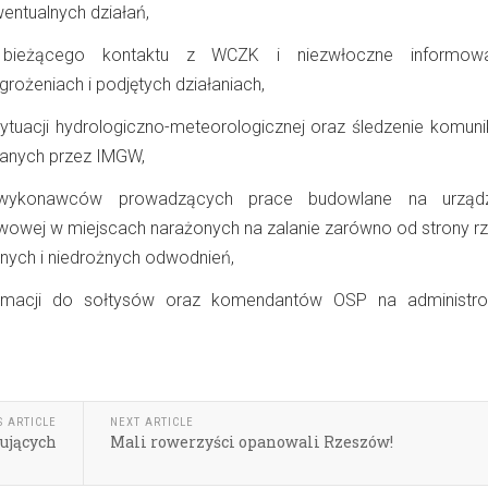
ntualnych działań,
bieżącego kontaktu z WCZK i niezwłoczne informow
rożeniach i podjętych działaniach,
tuacji hydrologiczno-meteorologicznej oraz śledzenie komuni
anych przez IMGW,
 wykonawców prowadzących prace budowlane na urządz
wowej w miejscach narażonych na zalanie zarówno od strony rze
nych i niedrożnych odwodnień,
formacji do sołtysów oraz komendantów OSP na administ
S ARTICLE
NEXT ARTICLE
ujących
Mali rowerzyści opanowali Rzeszów!