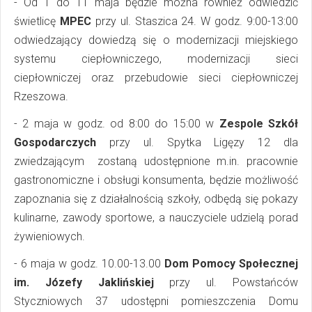
- Od 1 do 11 maja będzie można również odwiedzić
świetlicę
MPEC
przy ul. Staszica 24. W godz. 9:00-13:00
odwiedzający dowiedzą się o modernizacji miejskiego
systemu ciepłowniczego, modernizacji sieci
ciepłowniczej oraz przebudowie sieci ciepłowniczej
Rzeszowa.
- 2 maja w godz. od 8:00 do 15:00 w
Zespole Szkół
Gospodarczych
przy ul. Spytka Ligęzy 12 dla
zwiedzającym zostaną udostępnione m.in. pracownie
gastronomiczne i obsługi konsumenta, będzie możliwość
zapoznania się z działalnością szkoły, odbędą się pokazy
kulinarne, zawody sportowe, a nauczyciele udzielą porad
żywieniowych.
- 6 maja w godz. 10.00-13.00
Dom Pomocy Społecznej
im. Józefy Jaklińskiej
przy ul. Powstańców
Styczniowych 37 udostępni pomieszczenia Domu