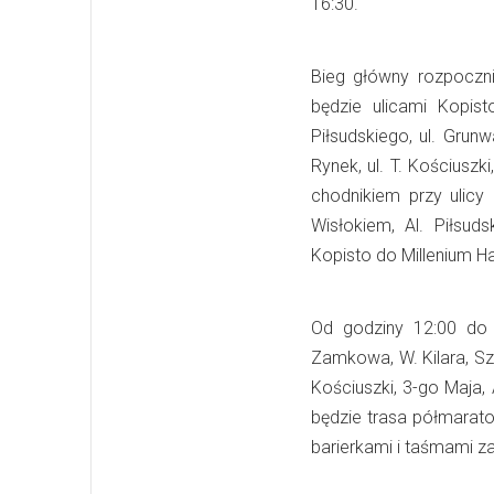
16:30.
Bieg główny rozpoczni
będzie ulicami Kopis
Piłsudskiego, ul. Grunw
Rynek, ul. T. Kościuszk
chodnikiem przy ulic
Wisłokiem, Al. Piłsud
Kopisto do Millenium Ha
Od godziny 12:00 do 
Zamkowa, W. Kilara, Sz
Kościuszki, 3-go Maja,
będzie trasa półmarat
barierkami i taśmami z