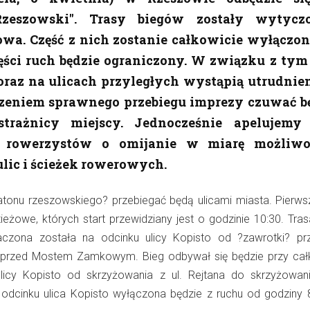
zeszowski". Trasy biegów zostały wytycz
owa. Część z nich zostanie całkowicie wyłączon
zęści ruch będzie ograniczony. W związku z tym
oraz na ulicach przyległych wystąpią utrudnien
zeniem sprawnego przebiegu imprezy czuwać b
 strażnicy miejscy. Jednocześnie apelujemy
i rowerzystów o omijanie w miarę możliwo
lic i ścieżek rowerowych.
tonu rzeszowskiego? przebiegać będą ulicami miasta. Pierws
ieżowe, których start przewidziany jest o godzinie 10:30. Tras
zona została na odcinku ulicy Kopisto od ?zawrotki? prz
? przed Mostem Zamkowym. Bieg odbywał się będzie przy cał
licy Kopisto od skrzyżowania z ul. Rejtana do skrzyżowani
dcinku ulica Kopisto wyłączona będzie z ruchu od godziny 