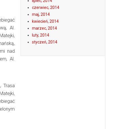
lipiec, 2014
czerwiec, 2014
maj, 2014
ebiegać
kwiecień, 2014
wą, Al.
marzec, 2014
Matejki,
luty, 2014
styczeń, 2014
tmańską,
ami nad
em, Al.
, Trasa
atejki,
ebiegać
ielonym