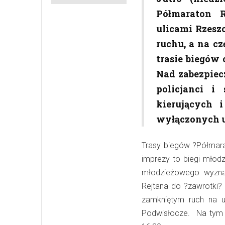
Półmaraton R
ulicami Rzesz
ruchu, a na c
trasie biegów 
Nad zabezpiec
policjanci i
kierujących 
wyłączonych u
Trasy biegów ?Półmara
imprezy to biegi młodz
młodzieżowego wyznac
Rejtana do ?zawrotki
zamkniętym ruch na u
Podwisłocze. Na tym o