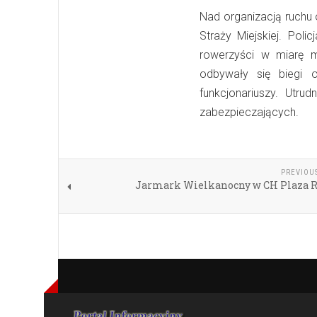
Nad organizacją ruchu 
Straży Miejskiej. Poli
rowerzyści w miarę mo
odbywały się biegi
funkcjonariuszy. Utru
zabezpieczających.
PREVIOU
Jarmark Wielkanocny w CH Plaza 