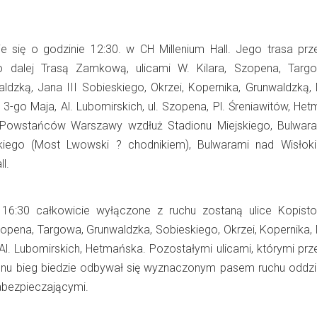
e się o godzinie 12:30. w CH Millenium Hall. Jego trasa prz
to dalej Trasą Zamkową, ulicami W. Kilara, Szopena, Targo
aldzką, Jana III Sobieskiego, Okrzei, Kopernika, Grunwaldzką, 
i, 3-go Maja, Al. Lubomirskich, ul. Szopena, Pl. Śreniawitów, He
y Powstańców Warszawy wzdłuż Stadionu Miejskiego, Bulwar
skiego (Most Lwowski ? chodnikiem), Bulwarami nad Wisłoki
ll.
16:30 całkowicie wyłączone z ruchu zostaną ulice Kopisto
opena, Targowa, Grunwaldzka, Sobieskiego, Okrzei, Kopernika, M
 Al. Lubomirskich, Hetmańska. Pozostałymi ulicami, którymi prz
onu bieg biedzie odbywał się wyznaczonym pasem ruchu oddz
abezpieczającymi.