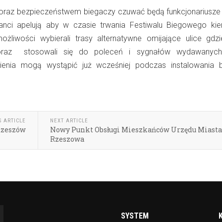
oraz bezpieczeństwem biegaczy czuwać będą funkcjonariusze Po
cjanci apelują aby w czasie trwania Festiwalu Biegowego kier
żliwości wybierali trasy alternatywne omijające ulice gdz
 oraz stosowali się do poleceń i sygnałów wydawanych
dnienia mogą wystąpić już wcześniej podczas instalowania b
S ARTICLE
NEXT ARTICLE
Rzeszów
Nowy Punkt Obsługi Mieszkańców Urzędu Miasta
Rzeszowa
SYSTEM