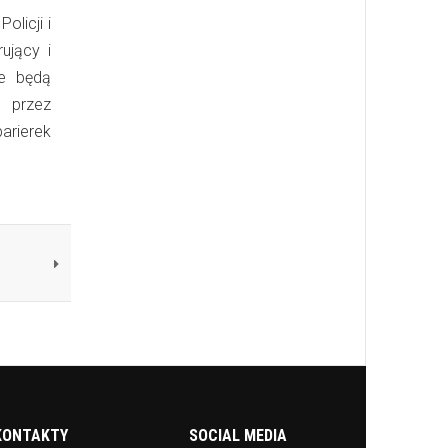
licji i
ujący i
ie będą
 przez
arierek
KONTAKTY
SOCIAL MEDIA