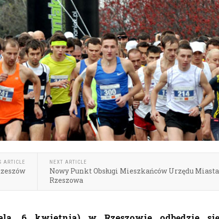
S ARTICLE
NEXT ARTICLE
Rzeszów
Nowy Punkt Obsługi Mieszkańców Urzędu Miasta
Rzeszowa
iela, 6 kwietnia) w Rzeszowie odbędzie si