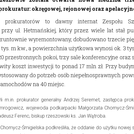
rokuratur: okręgowej, rejonowej oraz apelacyjne
a prokuratorów to dawny internat Zespołu Sz
rzy ul. Hetmańskiej, który przez wiele lat stał pu
 gruntownie wyremontowany, dobudowano trzecie pięt
 tys. m kw., a powierzchnia użytkowa wynosi ok. 3 ty
0 przestronnych pokoi, trzy sale konferencyjne oraz 
wity koszt inwestycji to ponad 17 mln zł. Przy budy
zystosowany do potrzeb osób niepełnosprawnych pows
 samochodów na 40 miejsc.
li m.in. prokurator generalny Andrzej Seremet, zastępca prok
mrogowicz, wojewoda podkarpacki Małgorzata Chomycz-Śmig
deusz Ferenc, biskup rzeszowski ks. Jan Wątroba.
homycz-Śmigielska podkreśliła, że oddanie do użytku nowej s