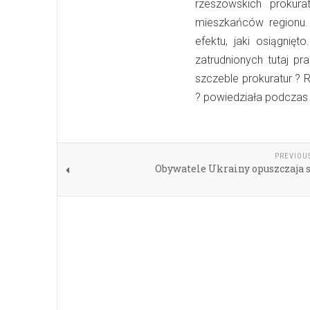
rzeszowskich prokur
mieszkańców regionu. 
efektu, jaki osiągnię
zatrudnionych tutaj pr
szczeble prokuratur ?
? powiedziała podczas 
PREVIOU
Obywatele Ukrainy opuszczaja s