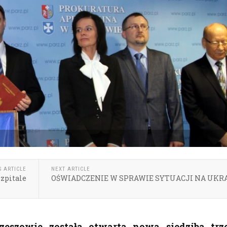
S ARTICLE
NEXT ARTICLE
zpitale
OŚWIADCZENIE W SPRAWIE SYTUACJI NA UKR
eszowie została otwarta nowa siedziba trz