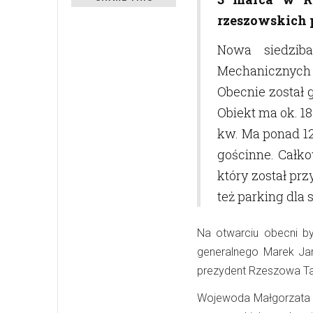
rzeszowskich p
Nowa siedzib
Mechanicznych p
Obecnie został
Obiekt ma ok. 18
kw. Ma ponad 12
gościnne. Całko
który został pr
też parking dla
Na otwarciu obecni by
generalnego Marek Ja
prezydent Rzeszowa Ta
Wojewoda Małgorzata C