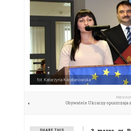
fot. Katarzyna Kwiatanowska
PREVIOU
Obywatele Ukrainy opuszczaja s
3 marca w Rz
SHARE THIS