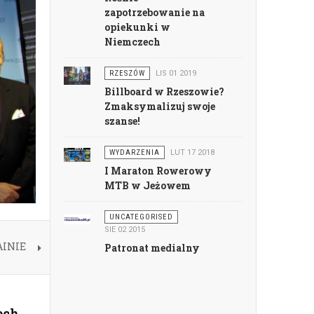
zapotrzebowanie na
opiekunki w
Niemczech
RZESZÓW
LIS 01 2019
Billboard w Rzeszowie?
Zmaksymalizuj swoje
szanse!
WYDARZENIA
LUT 17 2018
I Maraton Rowerowy
MTB w Jeżowem
UNCATEGORISED
SIE 02 2015
AINIE
Patronat medialny
ech