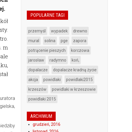
j.
POPULARNE TAGI
kół
sty.
przemyśl
wypadek
drewno
ro.
mural
solina
pge
zapora
s. m
potrącenie pieszych
korczowa
sale
jarosław
radymno
koń,
nku,
dopalacze
dopalacze kradną życie
tał
akcja
powidlaki
powidlaki2015
krzeszów
powidlaki w krzeszowie
uratora
powidlaki 2015
ielska,
ARCHIWUM
grudzień, 2016
iedziby
listopad, 2016