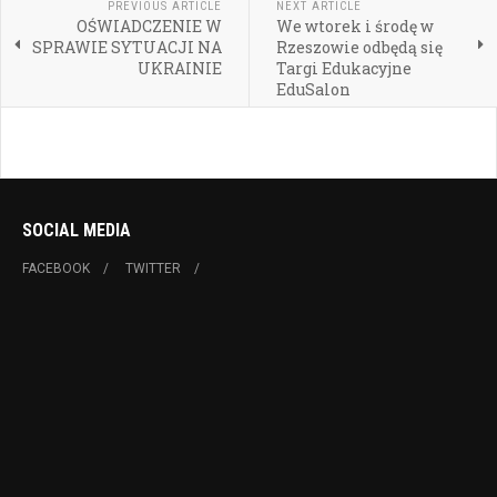
PREVIOUS ARTICLE
NEXT ARTICLE
OŚWIADCZENIE W
We wtorek i środę w
SPRAWIE SYTUACJI NA
Rzeszowie odbędą się
UKRAINIE
Targi Edukacyjne
EduSalon
SOCIAL MEDIA
FACEBOOK
TWITTER