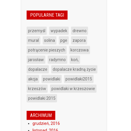
POPULARNE TAGI
przemyśl
wypadek
drewno
mural
solina
pge
zapora
potrącenie pieszych
korczowa
jarosław
radymno
koń,
dopalacze
dopalacze kradną życie
akcja
powidlaki
powidlaki2015
krzeszów
powidlaki w krzeszowie
powidlaki 2015
ARCHIWUM
grudzień, 2016
listopad, 2016