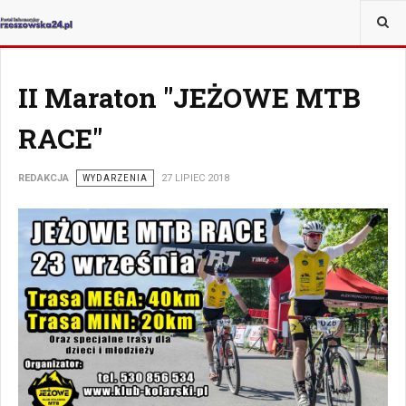
JESTEŚ TUTAJ:
KRAJ I ŚWIAT
II Maraton "JEŻOWE MTB
RACE"
REDAKCJA
WYDARZENIA
27 LIPIEC 2018