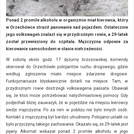
Ponad 2 promile alkoholu w organizmie miał kierowca, który
w Orzechówce stracił panowanie nad pojazdem. Ostatecznie
jego volkswagen znalazł się w przydrożnym rowie, a 29-latek
został przewieziony do szpitala. Mężczyzna odpowie za
kierowanie samochodem w stanie nietrzeźwości.
W sobotę około godz. 17 dyżurny brzozowskiej komendy
skierował do Orzechówki policjantów ruchu drogowego, gdzie
według zgłoszenia miało miejsce zdarzenie drogowe.
Funkcjonariusze błyskawicznie dotarli na miejsce. Tam, w
przydrożnym rowie dostrzegli volkswagena passata. Obawiali
się, że ktoś może potrzebować natychmiastowej pomocy. Gdy
podjechali bliżej zauważyli, że w pojeździe na miejscu kierowcy
siedzi mężczyzna. Po za nim w pobliżu nie było innych osób.
Kontakt z mężczyzną był bardzo utrudniony. Policjanci ustalili co
było przyczyną takiego zachowania. Okazało się, że 29-latek jest
pijany. Alkomat wskazał ponad 2 promile alkoholu w jego