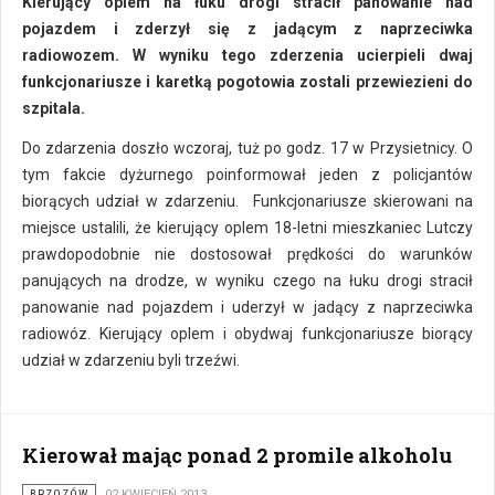
Kierujący oplem na łuku drogi stracił panowanie nad
pojazdem i zderzył się z jadącym z naprzeciwka
radiowozem. W wyniku tego zderzenia ucierpieli dwaj
funkcjonariusze i karetką pogotowia zostali przewiezieni do
szpitala.
Do zdarzenia doszło wczoraj, tuż po godz. 17 w Przysietnicy. O
tym fakcie dyżurnego poinformował jeden z policjantów
biorących udział w zdarzeniu. Funkcjonariusze skierowani na
miejsce ustalili, że kierujący oplem 18-letni mieszkaniec Lutczy
prawdopodobnie nie dostosował prędkości do warunków
panujących na drodze, w wyniku czego na łuku drogi stracił
panowanie nad pojazdem i uderzył w jadący z naprzeciwka
radiowóz. Kierujący oplem i obydwaj funkcjonariusze biorący
udział w zdarzeniu byli trzeźwi.
Kierował mając ponad 2 promile alkoholu
BRZOZÓW
02 KWIECIEŃ 2013