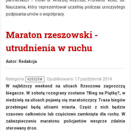
partnerskich ? mówi dr Andrzej Rozmus, Prorektor WSIiZ ds.
Nauczania, który reprezentował uczelnię podczas uroczystego
podpisania umów o współpracy.
Maraton rzeszowski -
utrudnienia w ruchu
Autor:
Redakcja
Kategoria:
Opublikowano: 17 październik 2014
RZESZÓW
W najbliższy weekend na ulicach Rzeszowa zagoszczą
biegacze. W sobotę rozegrany zostanie ?Bieg na Piątkę?, w
niedzielę na ulicach pojawią się maratończycy. Trasa biegów
przebiegać będą ulicami miasta. Część z nich będzie
czasowo całkowicie lub częściowo zamknięta dla ruchu. W
zabezpieczeniu maratonu policjantów wesprze zdalnie
sterowany dron.