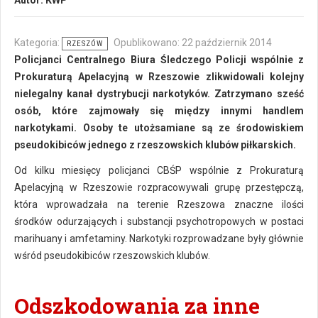
Autor:
KWP
Kategoria:
Opublikowano: 22 październik 2014
RZESZÓW
Policjanci Centralnego Biura Śledczego Policji wspólnie z
Prokuraturą Apelacyjną w Rzeszowie zlikwidowali kolejny
nielegalny kanał dystrybucji narkotyków. Zatrzymano sześć
osób, które zajmowały się między innymi handlem
narkotykami. Osoby te utożsamiane są ze środowiskiem
pseudokibiców jednego z rzeszowskich klubów piłkarskich.
Od kilku miesięcy policjanci CBŚP wspólnie z Prokuraturą
Apelacyjną w Rzeszowie rozpracowywali grupę przestępczą,
która wprowadzała na terenie Rzeszowa znaczne ilości
środków odurzających i substancji psychotropowych w postaci
marihuany i amfetaminy. Narkotyki rozprowadzane były głównie
wśród pseudokibiców rzeszowskich klubów.
Odszkodowania za inne