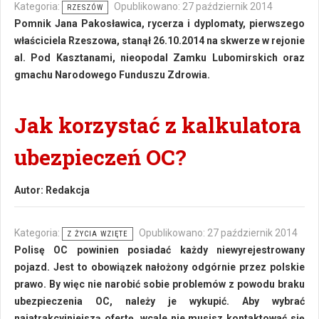
Kategoria:
Opublikowano: 27 październik 2014
RZESZÓW
Pomnik Jana Pakosławica, rycerza i dyplomaty, pierwszego
właściciela Rzeszowa, stanął 26.10.2014 na skwerze w rejonie
al. Pod Kasztanami, nieopodal Zamku Lubomirskich oraz
gmachu Narodowego Funduszu Zdrowia.
Jak korzystać z kalkulatora
ubezpieczeń OC?
Autor:
Redakcja
Kategoria:
Opublikowano: 27 październik 2014
Z ŻYCIA WZIĘTE
Polisę OC powinien posiadać każdy niewyrejestrowany
pojazd. Jest to obowiązek nałożony odgórnie przez polskie
prawo. By więc nie narobić sobie problemów z powodu braku
ubezpieczenia OC, należy je wykupić. Aby wybrać
najatrakcyjniejszą ofertę, wcale nie musisz kontaktować się