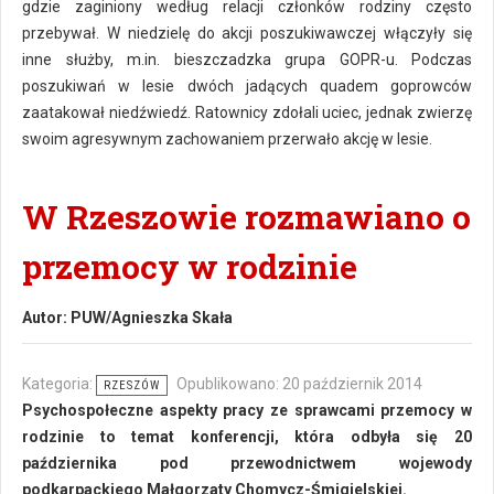
gdzie zaginiony według relacji członków rodziny często
przebywał. W niedzielę do akcji poszukiwawczej włączyły się
inne służby, m.in. bieszczadzka grupa GOPR-u. Podczas
poszukiwań w lesie dwóch jadących quadem goprowców
zaatakował niedźwiedź. Ratownicy zdołali uciec, jednak zwierzę
swoim agresywnym zachowaniem przerwało akcję w lesie.
W Rzeszowie rozmawiano o
przemocy w rodzinie
Autor:
PUW/Agnieszka Skała
Kategoria:
Opublikowano: 20 październik 2014
RZESZÓW
Psychospołeczne aspekty pracy ze sprawcami przemocy w
rodzinie to temat konferencji, która odbyła się 20
października pod przewodnictwem wojewody
podkarpackiego Małgorzaty Chomycz-Śmigielskiej.