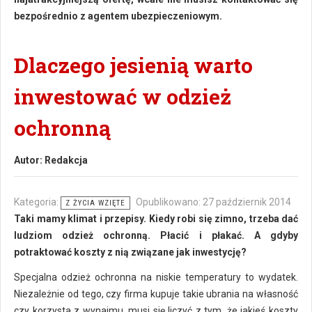
bezpośrednio z agentem ubezpieczeniowym.
Dlaczego jesienią warto
inwestować w odzież
ochronną
Autor:
Redakcja
Kategoria:
Opublikowano: 27 październik 2014
Z ŻYCIA WZIĘTE
Taki mamy klimat i przepisy. Kiedy robi się zimno, trzeba dać
ludziom odzież ochronną. Płacić i płakać. A gdyby
potraktować koszty z nią związane jak inwestycję?
Specjalna odzież ochronna na niskie temperatury to wydatek.
Niezależnie od tego, czy firma kupuje takie ubrania na własność
czy korzysta z wynajmu, musi się liczyć z tym, że jakieś koszty