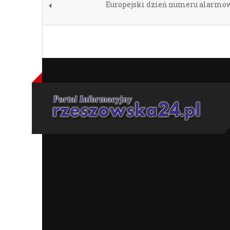
Europejski dzień numeru alarmow