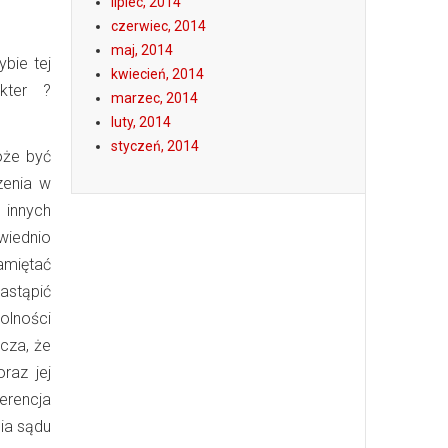
lipiec, 2014
czerwiec, 2014
maj, 2014
bie tej
kwiecień, 2014
kter ?
marzec, 2014
luty, 2014
styczeń, 2014
oże być
zenia w
 innych
iednio
amiętać
astąpić
olności
cza, że
raz jej
erencja
ia sądu