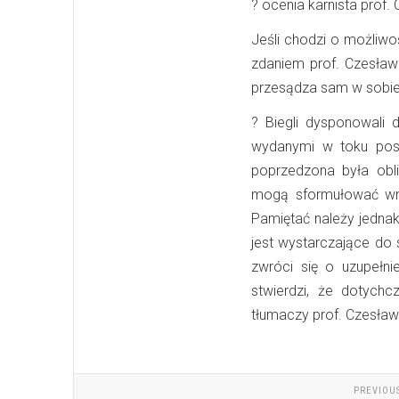
? ocenia karnista prof.
Jeśli chodzi o możliwo
zdaniem prof. Czesława
przesądza sam w sobie o
?
Biegli dysponowali 
wydanymi w toku pos
poprzedzona była obl
mogą sformułować wnio
Pamiętać należy jednak
jest wystarczające do 
zwróci się o uzupełni
stwierdzi, że dotychc
tłumaczy prof. Czesław
PREVIOU