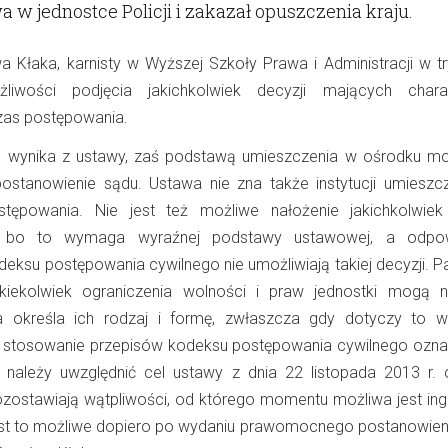
 w jednostce Policji i zakazał opuszczenia kraju.
 Kłaka, karnisty w Wyższej Szkoły Prawa i Administracji w try
iwości podjęcia jakichkolwiek decyzji mających chara
zas postępowania.
ie wynika z ustawy, zaś podstawą umieszczenia w ośrodku m
stanowienie sądu. Ustawa nie zna także instytucji umieszc
ępowania. Nie jest też możliwe nałożenie jakichkolwiek
, bo to wymaga wyraźnej podstawy ustawowej, a odpow
eksu postępowania cywilnego nie umożliwiają takiej decyzji. P
kiekolwiek ograniczenia wolności i praw jednostki mogą n
a określa ich rodzaj i formę, zwłaszcza gdy dotyczy to w
e stosowanie przepisów kodeksu postępowania cywilnego ozna
i należy uwzględnić cel ustawy z dnia 22 listopada 2013 r. o
pozostawiają wątpliwości, od którego momentu możliwa jest ing
st to możliwe dopiero po wydaniu prawomocnego postanowien