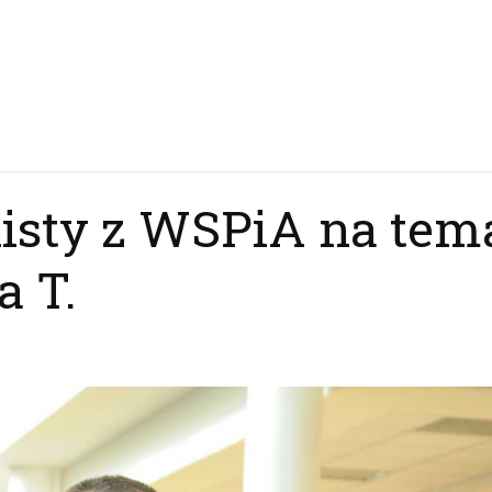
isty z WSPiA na tem
a T.