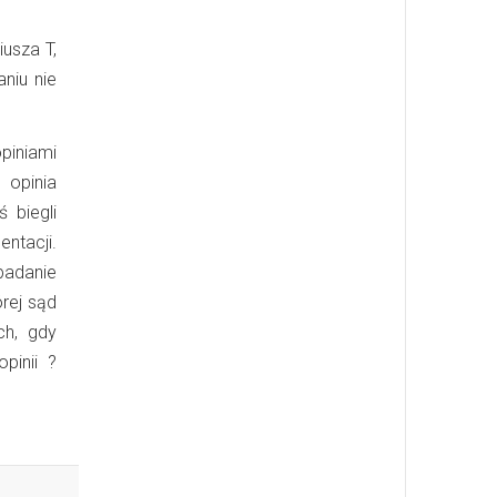
usza T,
niu nie
piniami
opinia
 biegli
ntacji.
badanie
órej sąd
ch, gdy
pinii ?