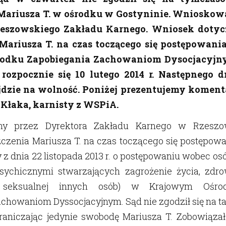
Mariusza T. w ośrodku w Gostyninie. Wnioskow
zeszowskiego Zakładu Karnego. Wniosek dotyc
Mariusza T. na czas toczącego się postępowani
odku Zapobiegania Zachowaniom Dysocjacyjn
rozpocznie się 10 lutego 2014 r. Następnego d
jdzie na wolność. Poniżej prezentujemy koment
 Kłaka, karnisty z WSPiA.
ny przez Dyrektora Zakładu Karnego w Rzeszo
czenia Mariusza T. na czas toczącego się postępowa
 z dnia 22 listopada 2013 r. o postępowaniu wobec os
sychicznymi stwarzających zagrożenie życia, zdro
 seksualnej innych osób) w Krajowym Ośro
chowaniom Dyssocjacyjnym. Sąd nie zgodził się na t
graniczając jedynie swobodę Mariusza T. Zobowiązał