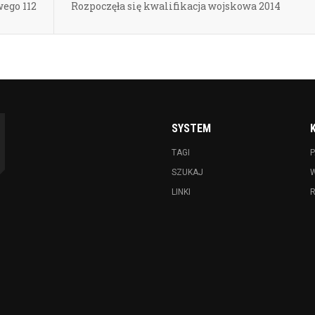
ego 112
Rozpoczęła się kwalifikacja wojskowa 2014
SYSTEM
TAGI
P
SZUKAJ
LINKI