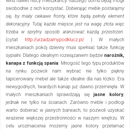
wind nawet niscy mieszkańcy naszego domu będą mogli
swobodnie z nich korzystać.
Dobierając meble postarajmy
się, by miały ciekawe fronty, które będą pełniły element
dekoracyjny. Tutaj każde miejsce jest na wagę złota więc
trzeba w sprytny sposób aranżować każdą przestrzeń
.
(cytat:
http://urzadzamypodklucz.pl/
) W małych
mieszkaniach pokój dzienny musi spełniać także funkcję
sypialni. Dlatego idealnym rozwiązaniem będzie
narożnik,
kanapa z funkcją spania
. Mnogość tego typu produktów
na rynku pozwoli nam wybrać nie tylko piękny
tapicerowany mebel ale także idealne dla nas łóżko. Era
niewygodnych, twardych kanap już dawno przeminęła. W
małych mieszkaniach sprawdzają się
jasne kolory
,
jednak nie tylko na ścianach. Zarówno meble i podłogi
warto dobierać w jasnych barwach, to pozwoli uzyskać
wrażenie większej przestronności w naszym wnętrzu. W
celu urozmaicenia możemy jasne kolory przełamać