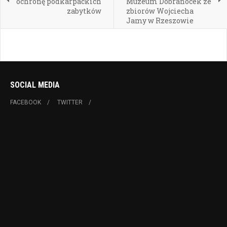
ochronę podkarpackich
Muzeum Dobranocek ze
zabytków
zbiorów Wojciecha
Jamy w Rzeszowie
SOCIAL MEDIA
FACEBOOK
TWITTER