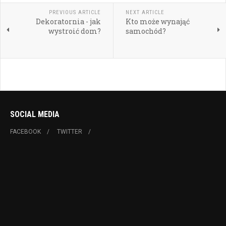
PREVIOUS ARTICLE
NEXT ARTICLE
Dekoratornia - jak
Kto może wynająć
wystroić dom?
samochód?
SOCIAL MEDIA
FACEBOOK
TWITTER