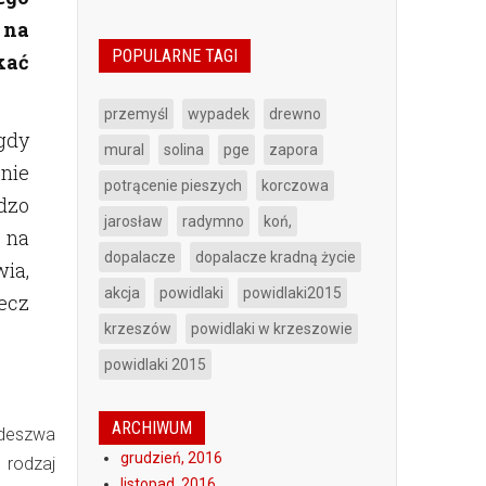
 na
POPULARNE TAGI
kać
przemyśl
wypadek
drewno
 gdy
mural
solina
pge
zapora
nie
potrącenie pieszych
korczowa
dzo
jarosław
radymno
koń,
 na
dopalacze
dopalacze kradną życie
ia,
akcja
powidlaki
powidlaki2015
ecz
krzeszów
powidlaki w krzeszowie
powidlaki 2015
ARCHIWUM
podeszwa
grudzień, 2016
n rodzaj
listopad, 2016