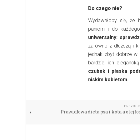
Do czego nie?
Wydawałoby się, że b
paniom i do każdego
uniwersalny: sprawdz
zarówno z dłuższą i kr
jednak zbyt dobrze w 
bardziej ich eleganck
czubek i płaska pod
niskim kobietom.
PREVIOU
Prawidłowa dieta psa i kota a olej ł