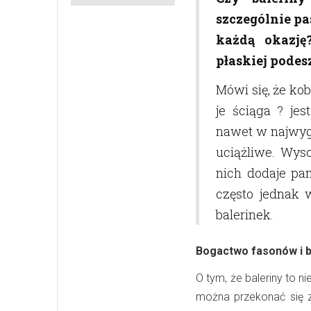
szczególnie pa
każdą okazję
płaskiej pode
Mówi się, że kob
je ściąga ? je
nawet w najwyg
uciążliwe. Wys
nich dodaje pan
często jednak 
balerinek.
Bogactwo fasonów i 
O tym, że baleriny to n
można przekonać się z