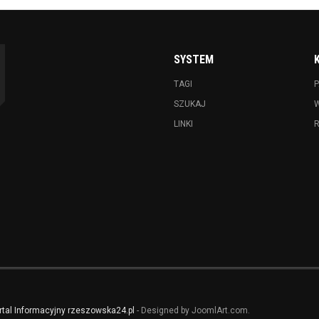
SYSTEM
TAGI
P
SZUKAJ
LINKI
rtal Informacyjny rzeszowska24.pl
- Designed by JoomlArt.com.