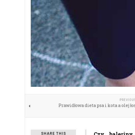
PREVIOU
Prawidłowa dieta psa i kota a olej ł
Czy baleriny
SHARE THIS