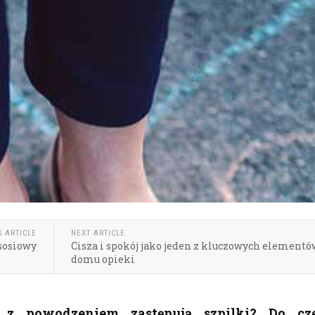
S ARTICLE
NEXT ARTICLE
ososiowy
Cisza i spokój jako jeden z kluczowych elementó
domu opieki
 z powodzeniem zastępują szpilki? Do cz