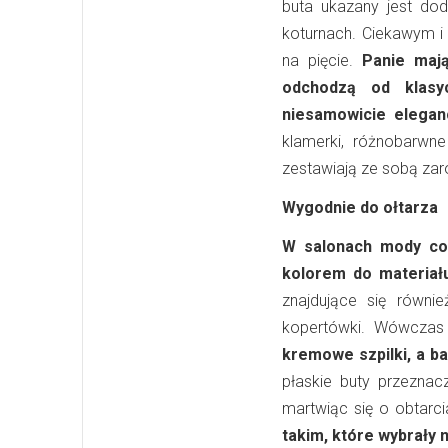
buta ukazany jest dod
koturnach. Ciekawym i
na pięcie.
Panie maj
odchodzą od klasy
niesamowicie elegan
klamerki, różnobarwne
zestawiają ze sobą zaró
Wygodnie do ołtarza
W salonach mody cor
kolorem do
materia
znajdujące się równie
kopertówki. Wówczas 
kremowe szpilki, a ba
płaskie buty przezna
martwiąc się o obtarci
takim, które wybrały 