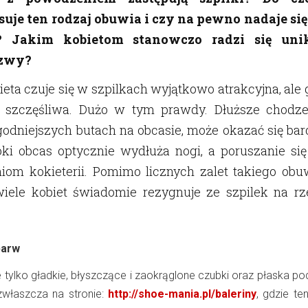
suje ten rodzaj obuwia i czy na pewno nadaje się
? Jakim kobietom stanowczo radzi się uni
szwy?
ieta czuje się w szpilkach wyjątkowo atrakcyjna, ale
st szczęśliwa. Dużo w tym prawdy. Dłuższe chodze
odniejszych butach na obcasie, może okazać się bar
oki obcas optycznie wydłuża nogi, a poruszanie się
iom kokieterii. Pomimo licznych zalet takiego obuw
wiele kobiet świadomie rezygnuje ze szpilek na rz
barw
ie tylko gładkie, błyszczące i zaokrąglone czubki oraz płaska 
właszcza na stronie:
http://shoe-mania.pl/baleriny
, gdzie te