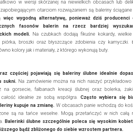
atkowo w wersji skórzanej na niewielkich obcasach lub deli
 zapobiegającym otarciom rozwiązaniem są baleriny ściągan
ą więc wygodną alternatywę, ponieważ dziś producenci 
cznych fasonów balerin na rzecz bardziej wyszuka
ckich modeli.
Na czubkach dodają fikuśne kokardy, wielkie 
 piórka, broszki oraz błyszczące zdobienia czy kamyczki. 
wno kolory jak i materiały, z którego wykonują buty.
az częściej pojawiają się baleriny ślubne idealnie dop
łu
sukni.
Na zamówienie można na nich naszyć przykładowo k
ż na gorsecie, falbanach kreacji ślubnej oraz bolerka, żaki
całość idealnie ze sobą współgra.
Często wybiera się bi
leriny kupuje na zmianę.
W obcasach panie wchodzą do kośc
czone są na tańce weselne. Mogą przetańczyć w nich całą 
a.
Balerinki ślubne szczególnie poleca się wysokim kobie
niższego bądź zbliżonego do siebie wzrostem partnera.