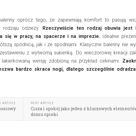
aleriny oprócz tego, że zapewniają komfort to pasują ws
 rodzaju odzieży.
Rzeczywiście ten rodzaj obuwia jest 
a się w pracy, na spacerze i na imprezie.
Idealnie prezent
ótszą spódnicą, jak i ze spodniami. Klasyczne baleriny nie wy
zestawieniu z wytworną sukienką. Do wieczorowej kreacji zal
ą lakierkowaną wersję zdobioną na przykład cekinami.
Zaokr
eszwa bardzo skraca nogi, dlatego szczególnie odradza
S ARTICLE
NEXT ARTICLE
ososiowy
Cisza i spokój jako jeden z kluczowych elementó
domu opieki