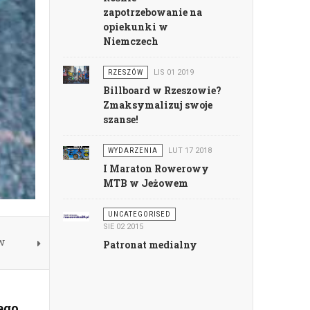
zapotrzebowanie na
opiekunki w
Niemczech
RZESZÓW
LIS 01 2019
Billboard w Rzeszowie?
Zmaksymalizuj swoje
szanse!
WYDARZENIA
LUT 17 2018
I Maraton Rowerowy
MTB w Jeżowem
UNCATEGORISED
SIE 02 2015
w
Patronat medialny
ego