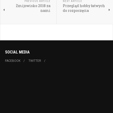
PREVIOUS ARTICLE
NEXT ARTICLE
Żmijowisko 2018 za
Przegląd hobby łatwych
nami
do rozpoczęcia
SOCIAL MEDIA
FACEBOOK
TWITTER