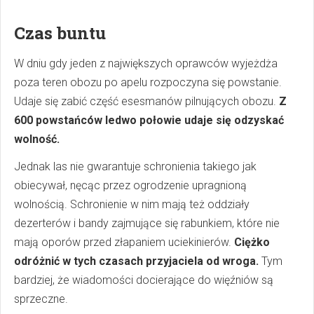
Czas buntu
W dniu gdy jeden z największych oprawców wyjeżdża
poza teren obozu po apelu rozpoczyna się powstanie.
Udaje się zabić część esesmanów pilnujących obozu.
Z
600 powstańc
ó
w ledwo połowie udaje się odzyskać
wolność.
Jednak las nie gwarantuje schronienia takiego jak
obiecywał, nęcąc przez ogrodzenie upragnioną
wolnością. Schronienie w nim mają też oddziały
dezerterów i bandy zajmujące się rabunkiem, które nie
mają oporów przed złapaniem uciekinierów.
Ciężko
odr
ó
żnić w tych czasach przyjaciela od wroga.
Tym
bardziej, że wiadomości docierające do więźniów są
sprzeczne.