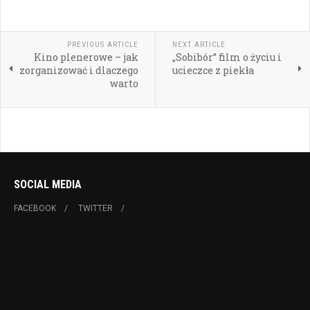
PREVIOUS ARTICLE
NEXT ARTICLE
Kino plenerowe – jak
„Sobibór” film o życiu i
zorganizować i dlaczego
ucieczce z piekła
warto
SOCIAL MEDIA
FACEBOOK
TWITTER