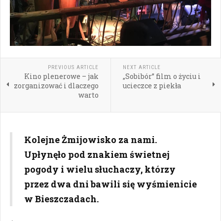
PREVIOUS ARTICLE
NEXT ARTICLE
Kino plenerowe – jak
„Sobibór” film o życiu i
zorganizować i dlaczego
ucieczce z piekła
warto
Kolejne Żmijowisko za nami.
Upłynęło pod znakiem świetnej
pogody i wielu słuchaczy, którzy
przez dwa dni bawili się wyśmienicie
w Bieszczadach.