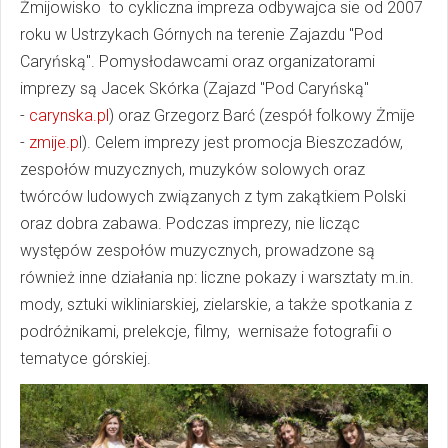
Żmijowisko to cykliczna impreza odbywajca sie od 2007
roku w Ustrzykach Górnych na terenie Zajazdu "Pod
Caryńską". Pomysłodawcami oraz organizatorami
imprezy są Jacek Skórka (Zajazd "Pod Caryńską"
-
carynska.pl
) oraz Grzegorz Barć (zespół folkowy Żmije
-
zmije.p
l). Celem imprezy jest promocja Bieszczadów,
zespołów muzycznych, muzyków solowych oraz
twórców ludowych związanych z tym zakątkiem Polski
oraz dobra zabawa. Podczas imprezy, nie licząc
występów zespołów muzycznych, prowadzone są
również inne działania np: liczne pokazy i warsztaty m.in.
mody, sztuki wikliniarskiej, zielarskie, a także spotkania z
podróżnikami, prelekcje, filmy, wernisaże fotografii o
tematyce górskiej.