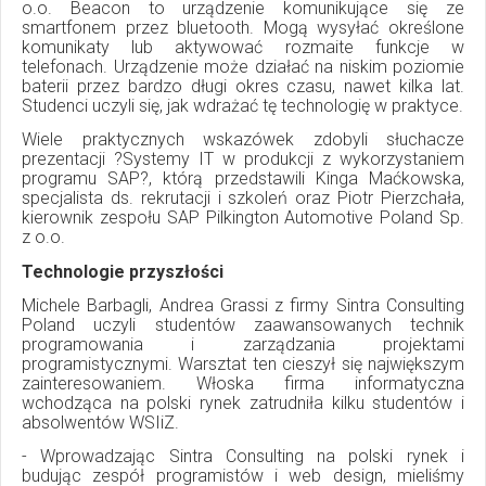
o.o. Beacon to urządzenie komunikujące się ze
smartfonem przez bluetooth. Mogą wysyłać określone
komunikaty lub aktywować rozmaite funkcje w
telefonach. Urządzenie może działać na niskim poziomie
baterii przez bardzo długi okres czasu, nawet kilka lat.
Studenci uczyli się, jak wdrażać tę technologię w praktyce.
Wiele praktycznych wskazówek zdobyli słuchacze
prezentacji ?Systemy IT w produkcji z wykorzystaniem
programu SAP?, którą przedstawili Kinga Maćkowska,
specjalista ds. rekrutacji i szkoleń oraz Piotr Pierzchała,
kierownik zespołu SAP Pilkington Automotive Poland Sp.
z o.o.
Technologie przyszłości
Michele Barbagli, Andrea Grassi z firmy Sintra Consulting
Poland uczyli studentów zaawansowanych technik
programowania i zarządzania projektami
programistycznymi. Warsztat ten cieszył się największym
zainteresowaniem. Włoska firma informatyczna
wchodząca na polski rynek zatrudniła kilku studentów i
absolwentów WSIiZ.
- Wprowadzając Sintra Consulting na polski rynek i
budując zespół programistów i web design, mieliśmy