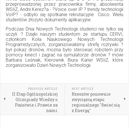
przeprowadzonej przez pracownika firmy, absolwenta
WSIiZ, Andrii Kerez?a - ?Voice over IP ? trendy technologii
VoIP? - odbyło się spotkanie rekrutacyjne Cisco. Wielu
studentów złożyło dokumenty aplikacyjne.
Podczas Dnia Nowych Technologii studenci nie tylko się
uczyli. ? Dzięki naszym studentom ze startupu CERVI,
członkom Koła Naukowego Nowych Technologii
Programistycznych, zorganizowaliśmy strefę rozrywki ?
był pokaz dronów, można było sterować robotem przy
pomocy kinect i zagrać na symulatorze dronów ? mówi
Barbara Leśniak, Kierownik Biura Karier WSIiZ, które
zorganizowało Dzień Nowych Technologii.
PREVIOUS ARTICLE
NEXT ARTICLE
II Etap Ogólnopolskiej
Rzeszów ponownie
Olimpiady Wiedzy o
zwycięzcą etapu
Państwie i Prawie za
regionalnego "Świeć się
nami
z Energą"