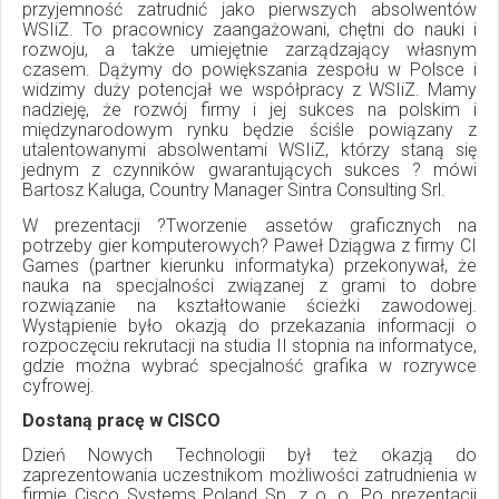
przyjemność zatrudnić jako pierwszych absolwentów
WSIiZ. To pracownicy zaangażowani, chętni do nauki i
rozwoju, a także umiejętnie zarządzający własnym
czasem. Dążymy do powiększania zespołu w Polsce i
widzimy duży potencjał we współpracy z WSIiZ. Mamy
nadzieję, że rozwój firmy i jej sukces na polskim i
międzynarodowym rynku będzie ściśle powiązany z
utalentowanymi absolwentami WSIiZ, którzy staną się
jednym z czynników gwarantujących sukces ? mówi
Bartosz Kaluga, Country Manager Sintra Consulting Srl.
W prezentacji ?Tworzenie assetów graficznych na
potrzeby gier komputerowych? Paweł Dziągwa z firmy CI
Games (partner kierunku informatyka) przekonywał, że
nauka na specjalności związanej z grami to dobre
rozwiązanie na kształtowanie ścieżki zawodowej.
Wystąpienie było okazją do przekazania informacji o
rozpoczęciu rekrutacji na studia II stopnia na informatyce,
gdzie można wybrać specjalność grafika w rozrywce
cyfrowej.
Dostaną pracę w CISCO
Dzień Nowych Technologii był też okazją do
zaprezentowania uczestnikom możliwości zatrudnienia w
firmie Cisco Systems Poland Sp. z o. o. Po prezentacji