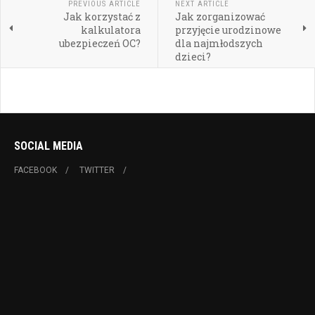
PREVIOUS ARTICLE
NEXT ARTICLE
Jak korzystać z
Jak zorganizować
kalkulatora
przyjęcie urodzinowe
ubezpieczeń OC?
dla najmłodszych
dzieci?
SOCIAL MEDIA
FACEBOOK
TWITTER