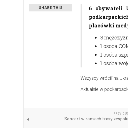
6 obywateli 
SHARE THIS
podkarpackic
placówki med
3 mężczyzn
1 osoba CO
1 osoba szp
1 osoba woj
Wszyscy wrócili na Ukra
Aktualnie w podkarpac
PREVIOU
Koncert w ramach trasy zespołu