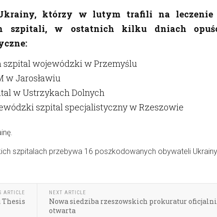
Ukrainy, którzy w lutym trafili na leczenie
h szpitali, w ostatnich kilku dniach opuśc
yczne:
 szpital wojewódzki w Przemyślu
M w Jarosławiu
ital w Ustrzykach Dolnych
ewódzki szpital specjalistyczny w Rzeszowie
inę.
kich szpitalach przebywa 16 poszkodowanych obywateli Ukrain
S ARTICLE
NEXT ARTICLE
 Thesis
Nowa siedziba rzeszowskich prokuratur oficjaln
otwarta