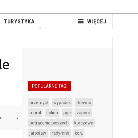
TURYSTYKA
WIĘCEJ
le
POPULARNE TAGI
przemyśl
wypadek
drewno
mural
solina
pge
zapora
ie
potrącenie pieszych
korczowa
jarosław
radymno
koń,