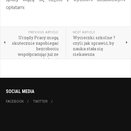
opłatami.
PREVIOUS ARTICLE
NEXT ARTICLE
Urzędy Pracy mogą
Wycieczki szkolne ?
skutecznie zapobiegać
czyli jak sprawić, by
bezrobociu
nauka stała się
współpracując już ze
ciekawsza
szkołami
SOCIAL MEDIA
FACEBOOK
TWITTER