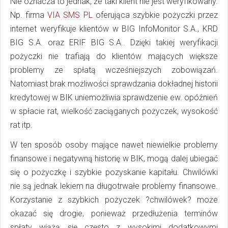
Nie oznacza to jednak, że taki klient nie jest weryfikowany.
Np. firma
VIA SMS PL
oferująca szybkie pożyczki przez
internet weryfikuje klientów w BIG InfoMonitor S.A., KRD
BIG S.A. oraz ERIF BIG S.A.. Dzięki takiej weryfikacji
pożyczki nie trafiają do klientów mających większe
problemy ze spłatą wcześniejszych zobowiązań.
Natomiast brak możliwości sprawdzania dokładnej historii
kredytowej w BIK uniemożliwia sprawdzenie ew. opóźnień
w spłacie rat, wielkość zaciąganych pożyczek, wysokość
rat itp.
W ten sposób osoby mające nawet niewielkie problemy
finansowe i negatywną historię w BIK, mogą dalej ubiegać
się o pożyczkę i szybkie pozyskanie kapitału. Chwilówki
nie są jednak lekiem na długotrwałe problemy finansowe.
Korzystanie z szybkich pożyczek ?chwilówek? może
okazać się drogie, ponieważ przedłużenia terminów
spłaty wiążą się często z wysokimi dodatkowymi