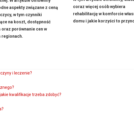
tnej. W artykule omówimy
coraz więcej osób wybiera
dne aspekty związane z ceną
rehabilitację w komforcie wła
czycy, w tym czynniki
domu i jakie korzyści to przyno
ące na koszt, dostępność
 oraz porównanie cen w
 regionach.
czyny i leczenie?
cznego?
akie kwalifikacje trzeba zdobyć?
a?