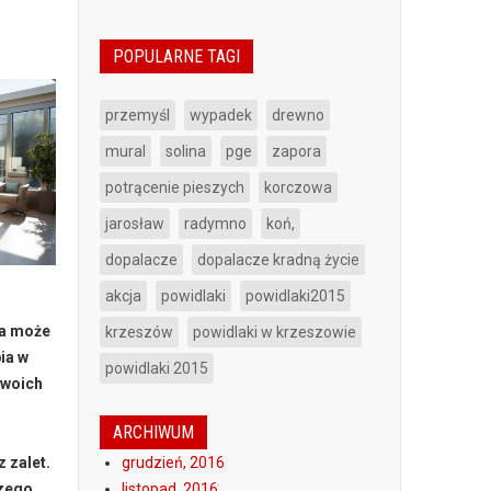
POPULARNE TAGI
przemyśl
wypadek
drewno
mural
solina
pge
zapora
potrącenie pieszych
korczowa
jarosław
radymno
koń,
dopalacze
dopalacze kradną życie
akcja
powidlaki
powidlaki2015
wa może
krzeszów
powidlaki w krzeszowie
ia w
powidlaki 2015
Twoich
ARCHIWUM
z zalet.
grudzień, 2016
czego
listopad, 2016