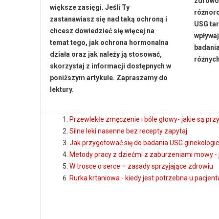
zdrowo
większe zasięgi. Jeśli Ty
różnoro
zastanawiasz się nad taką ochroną i
USG tar
chcesz dowiedzieć się więcej na
wpływaj
temat tego, jak ochrona hormonalna
badania
działa oraz jak należy ją stosować,
różnych
skorzystaj z informacji dostępnych w
poniższym artykule. Zapraszamy do
lektury.
Przewlekłe zmęczenie i bóle głowy- jakie są przy
Silne leki nasenne bez recepty zapytaj
Jak przygotować się do badania USG ginekologi
Metody pracy z dziećmi z zaburzeniami mowy - j
W trosce o serce – zasady sprzyjające zdrowiu
Rurka krtaniowa - kiedy jest potrzebna u pacjent