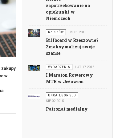
zapotrzebowanie na
opiekunki w
Niemczech
RZESZÓW
LIS 01 2019
Billboard w Rzeszowie?
Zmaksymalizuj swoje
szanse!
WYDARZENIA
LUT 17 2018
, zakupy
I Maraton Rowerowy
ce w
MTB w Jeżowem
na
UNCATEGORISED
SIE 02 2015
Patronat medialny
i