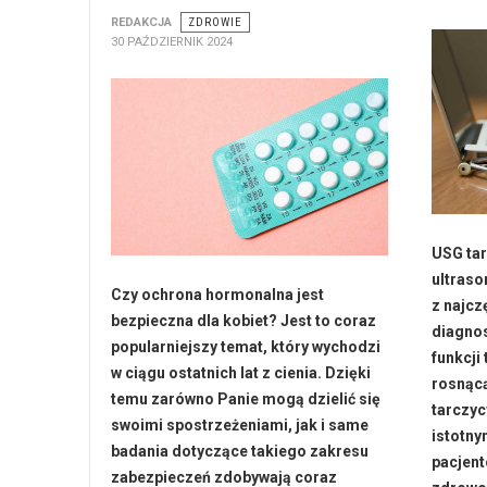
REDAKCJA
ZDROWIE
30 PAŹDZIERNIK 2024
USG tar
ultraso
Czy ochrona hormonalna jest
z najcz
bezpieczna dla kobiet? Jest to coraz
diagnos
popularniejszy temat, który wychodzi
funkcji
w ciągu ostatnich lat z cienia. Dzięki
rosnącą
temu zarówno Panie mogą dzielić się
tarczyc
swoimi spostrzeżeniami, jak i same
istotn
badania dotyczące takiego zakresu
pacjent
zabezpieczeń zdobywają coraz