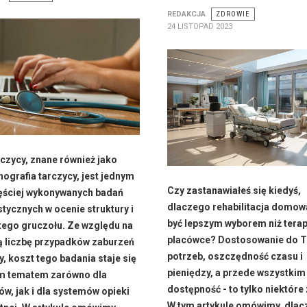
REDAKCJA
ZDROWIE
24 LISTOPAD 2023
czycy, znane również jako
nografia tarczycy, jest jednym
Czy zastanawiałeś się kiedyś,
ęściej wykonywanych badań
dlaczego rehabilitacja domo
tycznych w ocenie struktury i
być lepszym wyborem niż terap
 tego gruczołu. Ze względu na
placówce? Dostosowanie do 
 liczbę przypadków zaburzeń
potrzeb, oszczędność czasu i
y, koszt tego badania staje się
pieniędzy, a przede wszystkim
ym tematem zarówno dla
dostępność - to tylko niektóre 
ów, jak i dla systemów opieki
W tym artykule omówimy, dla