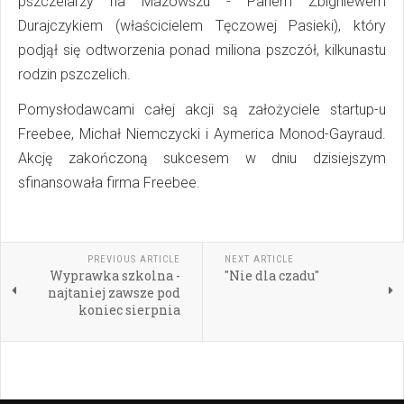
pszczelarzy na Mazowszu - Panem Zbigniewem
Durajczykiem (właścicielem Tęczowej Pasieki), który
podjął się odtworzenia ponad miliona pszczół, kilkunastu
rodzin pszczelich.
Pomysłodawcami całej akcji są założyciele startup-u
Freebee, Michał Niemczycki i Aymerica Monod-Gayraud.
Akcję zakończoną sukcesem w dniu dzisiejszym
sfinansowała firma Freebee.
PREVIOUS ARTICLE
NEXT ARTICLE
Wyprawka szkolna -
"Nie dla czadu"
najtaniej zawsze pod
koniec sierpnia