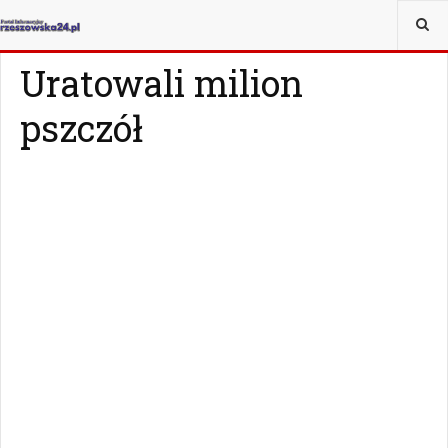
JESTEŚ TUTAJ:
MAGAZYN
CZY WIESZ, ŻE...
Uratowali milion
pszczół