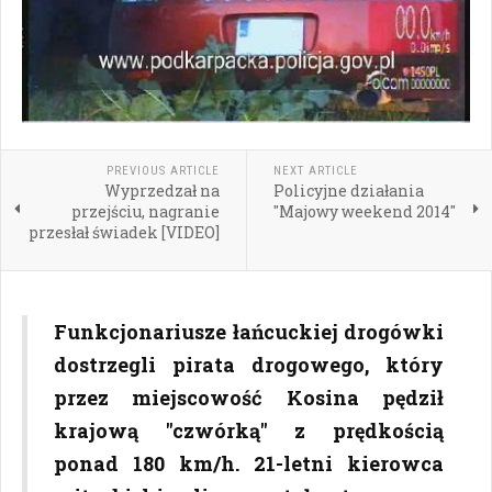
PREVIOUS ARTICLE
NEXT ARTICLE
Wyprzedzał na
Policyjne działania
przejściu, nagranie
"Majowy weekend 2014"
przesłał świadek [VIDEO]
Funkcjonariusze łańcuckiej drogówki
dostrzegli pirata drogowego, który
przez miejscowość Kosina pędził
krajową "czwórką" z prędkością
ponad 180 km/h. 21-letni kierowca