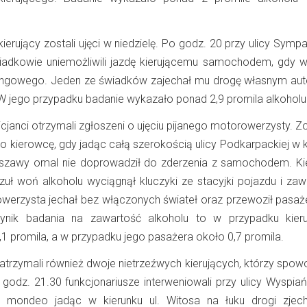
 kierujący zostali ujęci w niedzielę. Po godz. 20 przy ulicy Symp
adkowie uniemożliwili jazdę kierującemu samochodem, gdy w
rkingowego. Jeden ze świadków zajechał mu drogę własnym aute
. W jego przypadku badanie wykazało ponad 2,9 promila alkoholu
licjanci otrzymali zgłoszeni o ujęciu pijanego motorowerzysty. Z
o kierowcę, gdy jadąc całą szerokością ulicy Podkarpackiej w k
szawy omal nie doprowadził do zderzenia z samochodem. K
uł woń alkoholu wyciągnął kluczyki ze stacyjki pojazdu i zaw
owerzysta jechał bez włączonych świateł oraz przewoził pasaż
ynik badania na zawartość alkoholu to w przypadku kier
promila, a w przypadku jego pasażera około 0,7 promila.
atrzymali również dwoje nietrzeźwych kierujących, którzy spow
o godz. 21.30 funkcjonariusze interweniowali przy ulicy Wyspia
 mondeo jadąc w kierunku ul. Witosa na łuku drogi zjec