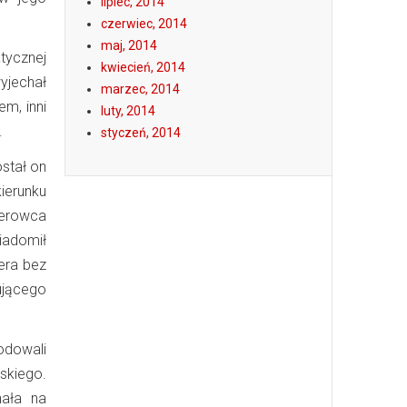
lipiec, 2014
czerwiec, 2014
maj, 2014
atycznej
kwiecień, 2014
yjechał
marzec, 2014
m, inni
luty, 2014
.
styczeń, 2014
ostał on
ierunku
ierowca
iadomił
era bez
ującego
odowali
ńskiego.
hała na