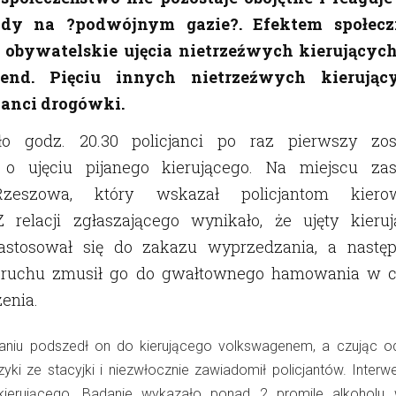
zdy na ?podwójnym gazie?. Efektem społecz
zy obywatelskie ujęcia nietrzeźwych kierującyc
end. Pięciu innych nietrzeźwych kierując
janci drogówki.
o godz. 20.30 policjanci po raz pierwszy zost
o ujęciu pijanego kierującego. Na miejscu zast
zeszowa, który wskazał policjantom kiero
 relacji zgłaszającego wynikało, że ujęty kieruj
astosował się do zakazu wyprzedzania, a następ
s ruchu zmusił go do gwałtownego hamowania w c
zenia.
aniu podszedł on do kierującego volkswagenem, a czując o
zyki ze stacyjki i niezwłocznie zawiadomił policjantów. Interw
 kierującego. Badanie wykazało ponad 2 promile alkoholu