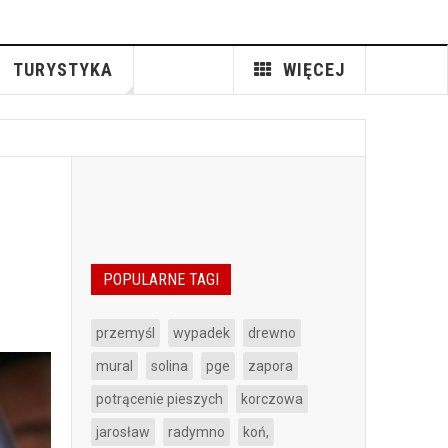
TURYSTYKA
WIĘCEJ
POPULARNE TAGI
przemyśl
wypadek
drewno
mural
solina
pge
zapora
potrącenie pieszych
korczowa
jarosław
radymno
koń,