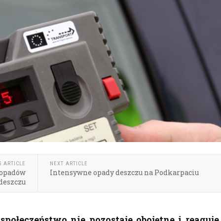
S ARTICLE
NEXT ARTICLE
 opadów
Intensywne opady deszczu na Podkarpaciu
deszczu
 społeczeństwo nie pozostaje obojętne i reaguje