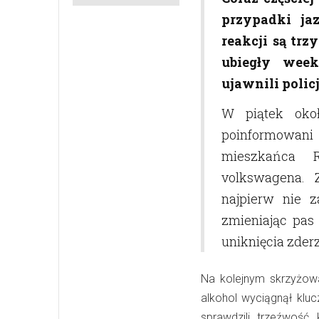
przypadki ja
reakcji są tr
ubiegły week
ujawnili polic
W piątek okoł
poinformowani 
mieszkańca R
volkswagena. Z
najpierw nie z
zmieniając pa
uniknięcia zder
Na kolejnym skrzyżow
alkohol wyciągnął kluc
sprawdzili trzeźwość