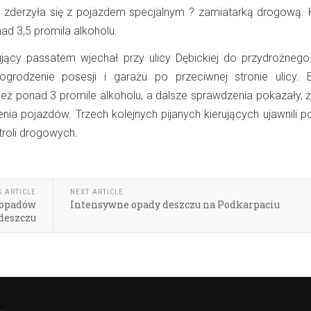
ie zderzyła się z pojazdem specjalnym ? zamiatarką drogową. 
ad 3,5 promila alkoholu.
rujący passatem wjechał przy ulicy Dębickiej do przydrożnego
ogrodzenie posesji i garażu po przeciwnej stronie ulicy. 
eż ponad 3 promile alkoholu, a dalsze sprawdzenia pokazały, ż
ia pojazdów. Trzech kolejnych pijanych kierujących ujawnili po
troli drogowych.
S ARTICLE
NEXT ARTICLE
 opadów
Intensywne opady deszczu na Podkarpaciu
deszczu