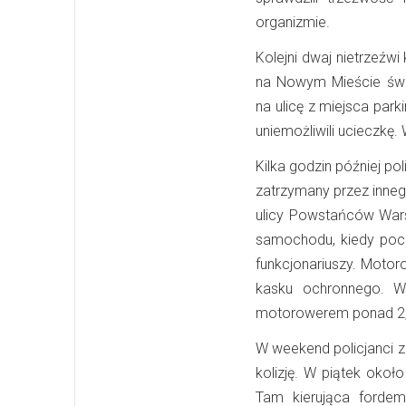
organizmie.
Kolejni dwaj nietrzeźwi
na Nowym Mieście świ
na ulicę z miejsca pa
uniemożliwili ucieczkę
Kilka godzin później po
zatrzymany przez inneg
ulicy Powstańców War
samochodu, kiedy pocz
funkcjonariuszy. Motor
kasku ochronnego. W
motorowerem ponad 2,1 
W weekend policjanci z
kolizję. W piątek okoł
Tam kierująca fordem