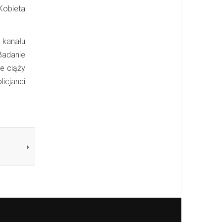
Kobieta
 kanału
Badanie
e ciąży
licjanci