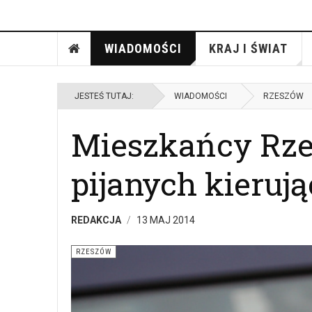
WIADOMOŚCI
KRAJ I ŚWIAT
JESTEŚ TUTAJ:
WIADOMOŚCI
RZESZÓW
Mieszkańcy Rze
pijanych kieruj
REDAKCJA
13 MAJ 2014
RZESZÓW